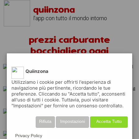
quiinzona
l'app con tutto il mondo intorno
prezzi carburante
bocchigliero oggi
Quiinzona
shell
api
repsol
Utilizziamo i cookie per offrirti l'esperienza di
navigazione più pertinente, ricordando le tue
preferenze. Cliccando su "Accetta tutto", acconsenti
all'uso di tutti i cookie. Tuttavia, puoi visitare
esso
total
tamoil
"Impostazioni" per fornire un consenso controllato.
Rifiuta
Impostazioni
Accetta Tutto
ip
eni
q8
Privacy Policy