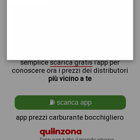
erg
non sei a bocchigliero?
ti stai chiedendo come trovare i
benzinai vicino a me ?
semplice
scarica gratis
l'app per
conoscere ora i prezzi dei distributori
più vicino a te
⛽ scarica app
app prezzi carburante bocchigliero
quiinzona
l'app con tutto il mondo intorno