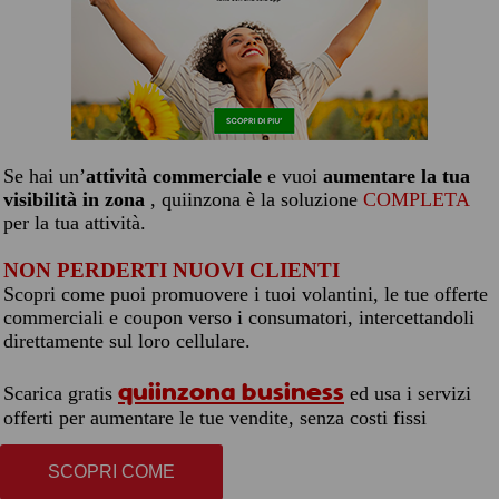
Se hai un’
attività commerciale
e vuoi
aumentare la tua
visibilità in zona
, quiinzona è la soluzione
COMPLETA
per la tua attività.
NON PERDERTI NUOVI CLIENTI
Scopri come puoi promuovere i tuoi volantini, le tue offerte
commerciali e coupon verso i consumatori, intercettandoli
direttamente sul loro cellulare.
quiinzona business
Scarica gratis
ed usa i servizi
offerti per aumentare le tue vendite, senza costi fissi
SCOPRI COME