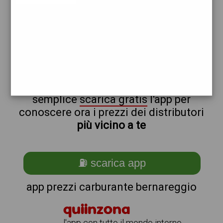
ip
non sei a bernareggio?
ti stai chiedendo come trovare i
benzinai vicino a me ?
semplice
scarica gratis
l'app per
conoscere ora i prezzi dei distributori
più vicino a te
⛽ scarica app
app prezzi carburante bernareggio
quiinzona
l'app con tutto il mondo intorno