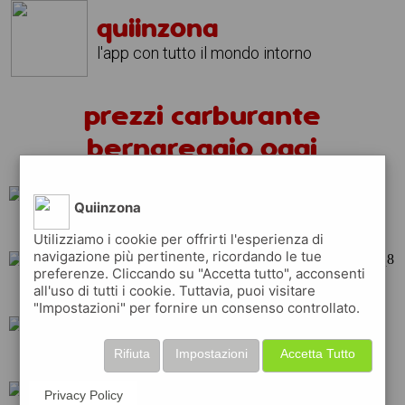
quiinzona
l'app con tutto il mondo intorno
prezzi carburante
bernareggio oggi
Quiinzona
total
erg
shell
Utilizziamo i cookie per offrirti l'esperienza di
navigazione più pertinente, ricordando le tue
preferenze. Cliccando su "Accetta tutto", acconsenti
all'uso di tutti i cookie. Tuttavia, puoi visitare
tamoil
repsol
q8
"Impostazioni" per fornire un consenso controllato.
Rifiuta
Impostazioni
Accetta Tutto
api
esso
eni
Privacy Policy