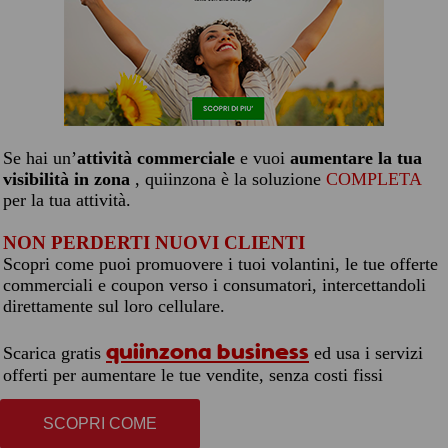
Se hai un’
attività commerciale
e vuoi
aumentare la tua
visibilità in zona
, quiinzona è la soluzione
COMPLETA
per la tua attività.
NON PERDERTI NUOVI CLIENTI
Scopri come puoi promuovere i tuoi volantini, le tue offerte
commerciali e coupon verso i consumatori, intercettandoli
direttamente sul loro cellulare.
quiinzona business
Scarica gratis
ed usa i servizi
offerti per aumentare le tue vendite, senza costi fissi
SCOPRI COME