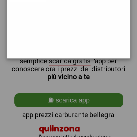
q8
ip
non sei a bellegra?
ti stai chiedendo come trovare i
benzinai vicino a me ?
semplice
scarica gratis
l'app per
conoscere ora i prezzi dei distributori
più vicino a te
⛽ scarica app
app prezzi carburante bellegra
quiinzona
l'app con tutto il mondo intorno