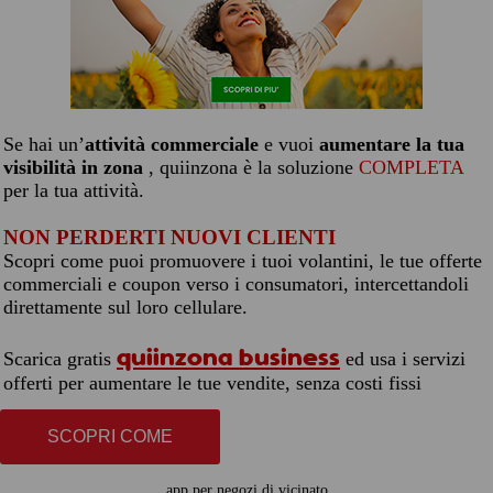
Se hai un’
attività commerciale
e vuoi
aumentare la tua
visibilità in zona
, quiinzona è la soluzione
COMPLETA
per la tua attività.
NON PERDERTI NUOVI CLIENTI
Scopri come puoi promuovere i tuoi volantini, le tue offerte
commerciali e coupon verso i consumatori, intercettandoli
direttamente sul loro cellulare.
quiinzona business
Scarica gratis
ed usa i servizi
offerti per aumentare le tue vendite, senza costi fissi
SCOPRI COME
app per negozi di vicinato