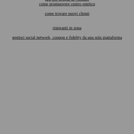
come promuovere centro estetico
come trovare nuovi clienti
ristoranti in zona
gestisci social network, coupon e fidelity da una sola piattaforma