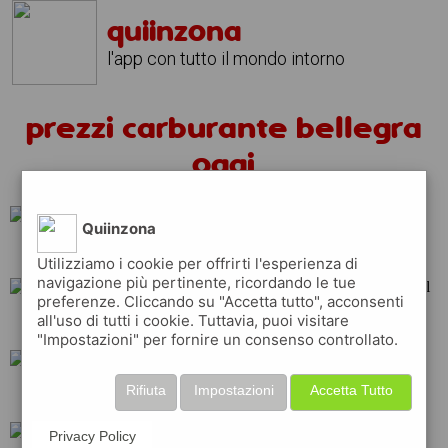
quiinzona
l'app con tutto il mondo intorno
prezzi carburante bellegra
oggi
Quiinzona
repsol
total
Utilizziamo i cookie per offrirti l'esperienza di
navigazione più pertinente, ricordando le tue
preferenze. Cliccando su "Accetta tutto", acconsenti
all'uso di tutti i cookie. Tuttavia, puoi visitare
tamoil
api
shell
"Impostazioni" per fornire un consenso controllato.
Rifiuta
Impostazioni
Accetta Tutto
eni
esso
erg
Privacy Policy