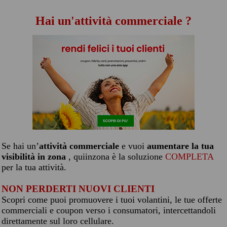
Hai un'attività commerciale ?
Se hai un’
attività commerciale
e vuoi
aumentare la tua
visibilità in zona
, quiinzona è la soluzione
COMPLETA
per la tua attività.
NON PERDERTI NUOVI CLIENTI
Scopri come puoi promuovere i tuoi volantini, le tue offerte
commerciali e coupon verso i consumatori, intercettandoli
direttamente sul loro cellulare.