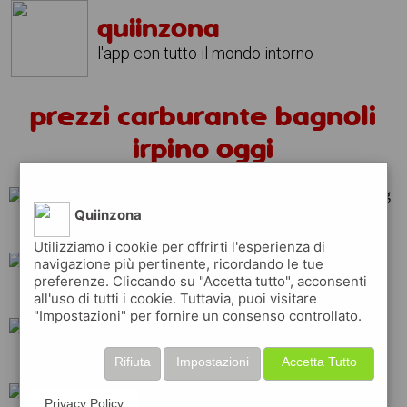
quiinzona
l'app con tutto il mondo intorno
prezzi carburante bagnoli
irpino oggi
Quiinzona
repsol
shell
erg
Utilizziamo i cookie per offrirti l'esperienza di
navigazione più pertinente, ricordando le tue
preferenze. Cliccando su "Accetta tutto", acconsenti
api
q8
total
all'uso di tutti i cookie. Tuttavia, puoi visitare
"Impostazioni" per fornire un consenso controllato.
eni
ip
tamoil
Rifiuta
Impostazioni
Accetta Tutto
Privacy Policy