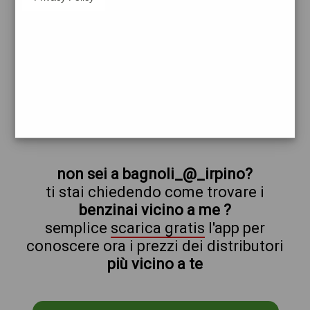
esso
bagnoli_@_irpino
prezzi Q8
prezzi Benzina 1,999 - Benzina 1,999
Self - Gasolio 2,099 - Gasolio 2,099 Self
trova il benzinaio vicino a te
non sei a bagnoli_@_irpino?
ti stai chiedendo come trovare i
benzinai vicino a me ?
semplice
scarica gratis
l'app per
conoscere ora i prezzi dei distributori
più vicino a te