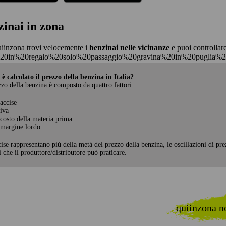
zinai in zona
iinzona trovi velocemente i
benzinai nelle vicinanze
e puoi controllare
20in%20regalo%20solo%20passaggio%20gravina%20in%20puglia
è calcolato il prezzo della benzina in Italia?
zzo della benzina è composto da quattro fattori:
accise
iva
costo della materia prima
margine lordo
ise rappresentano più della metà del prezzo della benzina, le oscillazioni di pr
i che il produttore/distributore può praticare.
quiinzona no