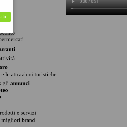
utto
sconto
permercati
buranti
ttività
voro
i e le attrazioni turistiche
s gli
annunci
eteo
à
rodotti e servizi
 migliori brand