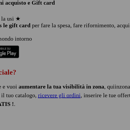
i acquisto e Gift card
 la usi ★
 le gift card
per fare la spesa, fare rifornimento, acqu
 mondo intorno
ciale?
e e vuoi
aumentare la tua visibilità in zona
, quiinzona 
il tuo catalogo,
ricevere gli ordini
, inserire le tue off
TIS !
.