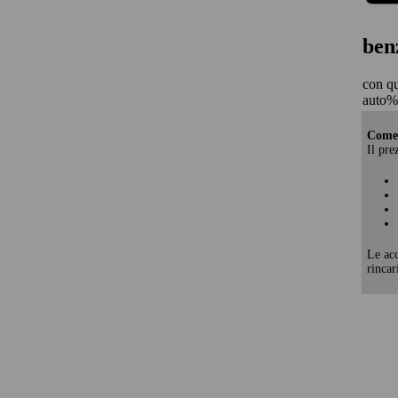
ben
con qu
auto%
Come 
Il pre
Le acc
rincar