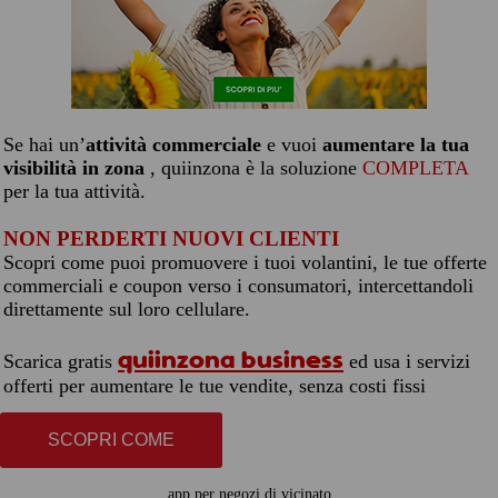
Se hai un’
attività commerciale
e vuoi
aumentare la tua
visibilità in zona
, quiinzona è la soluzione
COMPLETA
per la tua attività.
NON PERDERTI NUOVI CLIENTI
Scopri come puoi promuovere i tuoi volantini, le tue offerte
commerciali e coupon verso i consumatori, intercettandoli
direttamente sul loro cellulare.
quiinzona business
Scarica gratis
ed usa i servizi
offerti per aumentare le tue vendite, senza costi fissi
SCOPRI COME
app per negozi di vicinato