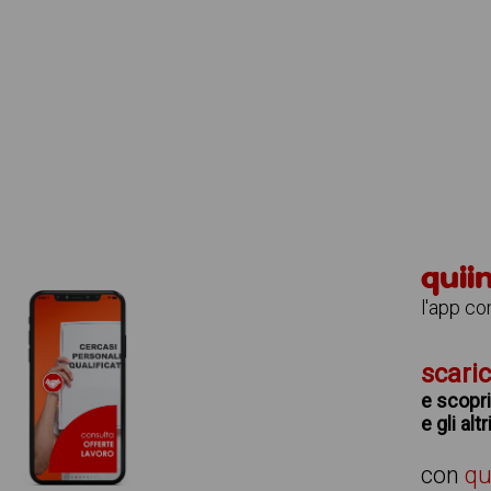
quii
l'app co
scari
e scopr
e gli al
con
qu