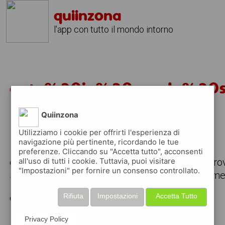
quiinzona
l'app con tutto il mondo intorno
auto%20in%20regalo%20
Quiinzona
Utilizziamo i cookie per offrirti l'esperienza di
navigazione più pertinente, ricordando le tue
preferenze. Cliccando su "Accetta tutto", acconsenti
all'uso di tutti i cookie. Tuttavia, puoi visitare
consulta le offerte di lavoro attive nella zona, t
"Impostazioni" per fornire un consenso controllato.
scarica gratuitamente l'app e consulta giornalmen
Rifiuta
Impostazioni
Accetta Tutto
cerchiamo
Privacy Policy