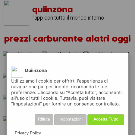
quiinzona
l'app con tutto il mondo intorno
prezzi carburante alatri oggi
erg
total
repsol
Quiinzona
Utilizziamo i cookie per offrirti l'esperienza di
navigazione più pertinente, ricordando le tue
tamoil
esso
eni
preferenze. Cliccando su "Accetta tutto", acconsenti
all'uso di tutti i cookie. Tuttavia, puoi visitare
"Impostazioni" per fornire un consenso controllato.
api
q8
shell
Rifiuta
Impostazioni
Accetta Tutto
ip
Privacy Policy