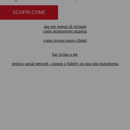
SCOPRI COME
app per negozi di vicinato
come promuovere pizzeria
come trovare nuovi clienti
bar vicino a me
gestisci social network, coupon e fidelity da una sola piattaforma