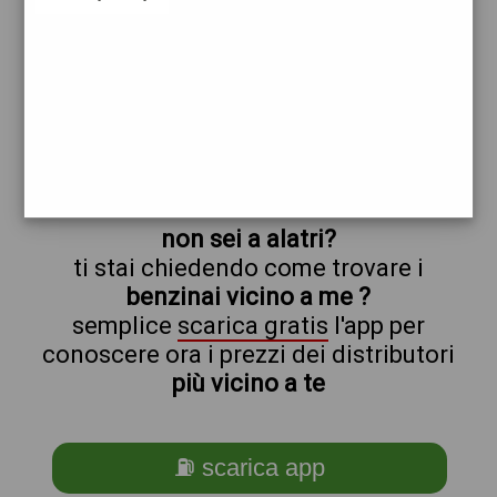
alatri
prezzi Pompe Bianche
prezzi Benzina 1,999 - Benzina 1,999
Self - Gasolio 2,098 - Gasolio 2,098 Self
trova il benzinaio vicino a te
non sei a alatri?
ti stai chiedendo come trovare i
benzinai vicino a me ?
semplice
scarica gratis
l'app per
conoscere ora i prezzi dei distributori
più vicino a te
⛽ scarica app