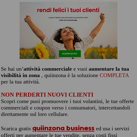
Se hai un’
attività commerciale
e vuoi
aumentare la tua
visibilità in zona
, quiinzona è la soluzione
COMPLETA
per la tua attività.
NON PERDERTI NUOVI CLIENTI
Scopri come puoi promuovere i tuoi volantini, le tue offerte
commerciali e coupon verso i consumatori, intercettandoli
direttamente sul loro cellulare.
quiinzona business
Scarica gratis
ed usa i servizi
offerti per aumentare le tue vendite, senza costi fissi