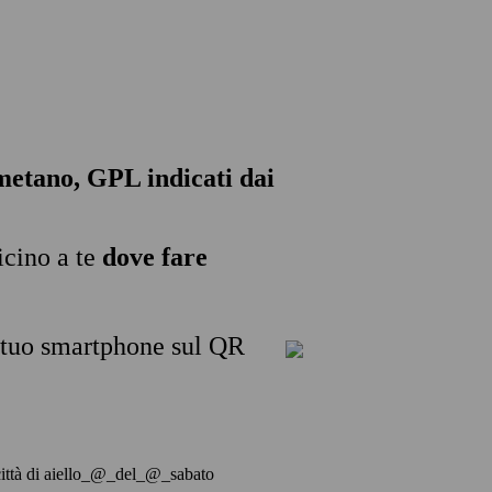
, metano, GPL indicati dai
icino a te
dove fare
l tuo smartphone sul QR
la città di aiello_@_del_@_sabato