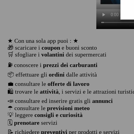
★ Con una sola app puoi : ★
🎁 scaricare i
coupon
e buoni sconto
🛒 sfogliare i
volantini
dei supermercati
⛽ conoscere i
prezzi dei carburanti
📦 effettuare gli
ordini
dalle attività
💼 consultare le
offerte di lavoro
🛍️ trovare le
attività
, i servizi e le attrazioni turist
📣 consultare ed inserire gratis gli
annunci
☂ consultare le
previsioni meteo
💡 leggere
consigli e curiosità
🗓️
prenotare
servizi
📝 richiedere
preventivi
per prodotti e servizi