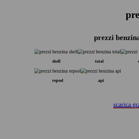
pre
prezzi benzin
shell
total
repsol
api
scarica gr