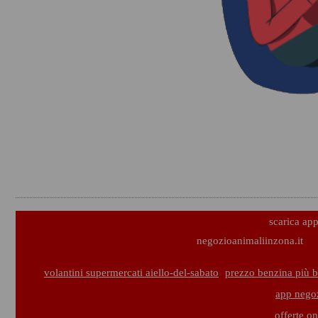
scarica ap
negozioanimaliinzona.it
volantini supermercati aiello-del-sabato
prezzo benzina più b
app negoz
offerte o