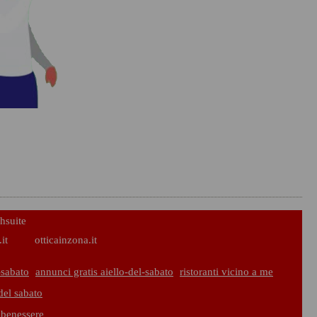
hsuite
it
otticainzona.it
-sabato
annunci gratis aiello-del-sabato
ristoranti vicino a me
del sabato
e benessere