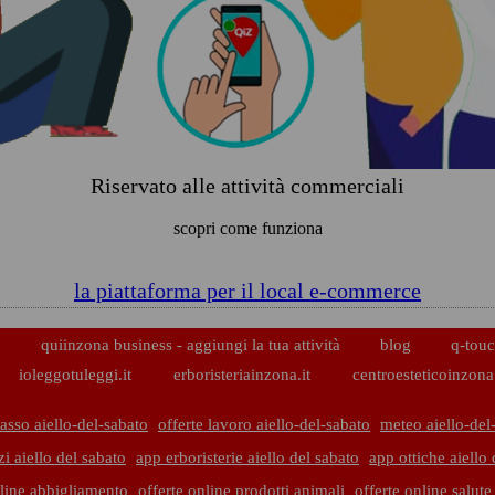
Riservato alle attività commerciali
scopri come funziona
la piattaforma per il local e-commerce
p
quiinzona business - aggiungi la tua attività
blog
q-touc
ioleggotuleggi.it
erboristeriainzona.it
centroesteticoinzona.
asso aiello-del-sabato
offerte lavoro aiello-del-sabato
meteo aiello-del
i aiello del sabato
app erboristerie aiello del sabato
app ottiche aiello 
nline abbigliamento
offerte online prodotti animali
offerte online salut