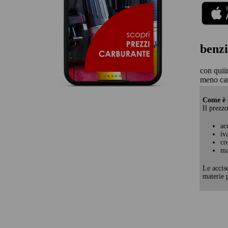
benzi
con quii
meno ca
Come è c
Il prezzo
ac
iv
co
ma
Le accis
materie p