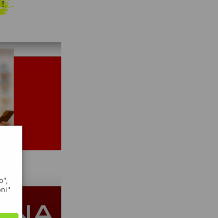
 !
o",
oni"