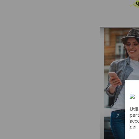
q
Util
pert
acco
per 