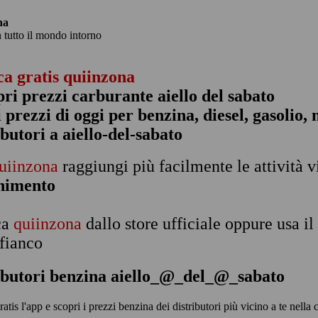
na
n tutto il mondo intorno
ca gratis quiinzona
pri prezzi carburante aiello del sabato
 i prezzi di oggi per benzina, diesel, gasolio
ibutori a aiello-del-sabato
uiinzona
raggiungi più facilmente le attività v
rnimento
ca
quiinzona
dallo store ufficiale oppure usa i
 fianco
ibutori benzina aiello_@_del_@_sabato
ratis l'app e scopri i prezzi benzina dei distributori più vicino a te nel