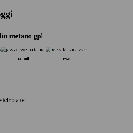
oggi
lio metano gpl
tamoil
esso
vicino a te