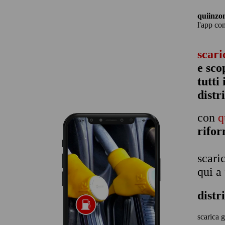
quiinzo
l'app co
scari
e sco
tutti
distr
con
q
rifo
scari
qui a
distr
scarica g