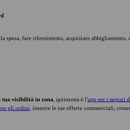
rd
 la spesa, fare rifornimento, acquistare abbigliamento, 
tua visibilità in zona
, quiinzona è l'
app per i negozi d
ere gli ordini
, inserire le tue offerte commerciali, crear