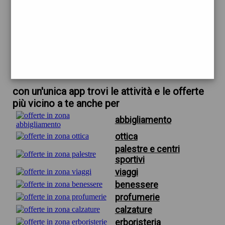
trova offerte in zona
per vestiti eleganti per signora
scarica gratis app
con un'unica app trovi le attività e le offerte
più vicino a te anche per
abbigliamento
ottica
palestre e centri
sportivi
viaggi
benessere
profumerie
calzature
erboristeria