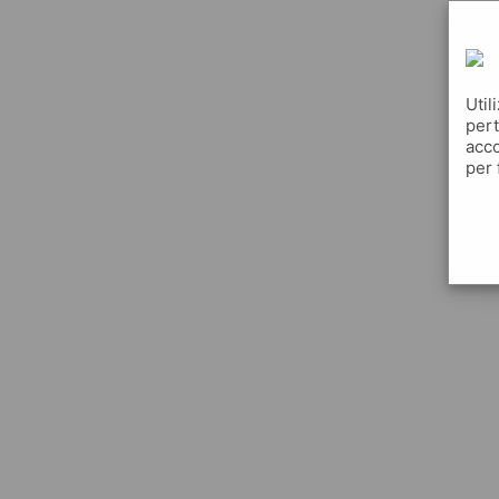
Util
pert
acco
per 