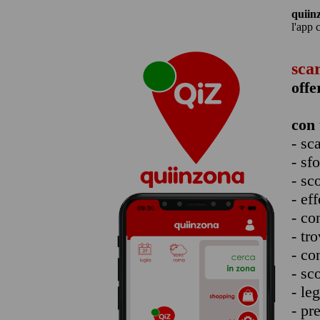
quiin
l'app 
sca
offe
con 
- sc
- sf
- sc
- eff
- co
- tro
- co
- sc
- le
- pr