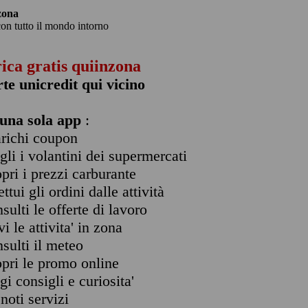
zona
con tutto il mondo intorno
rica gratis quiinzona
rte unicredit qui vicino
una sola app
:
arichi coupon
ogli i volantini dei supermercati
opri i prezzi carburante
ettui gli ordini dalle attività
nsulti le offerte di lavoro
vi le attivita' in zona
nsulti il meteo
opri le promo online
ggi consigli e curiosita'
enoti servizi