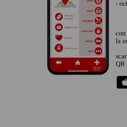
- ri
co
la u
sca
QR 