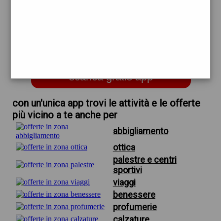
trova offerte in zona
per salvavita beghelli dove
acquistare a modena
scarica gratis app
con un'unica app trovi le attività e le offerte
più vicino a te anche per
abbigliamento
ottica
palestre e centri
sportivi
viaggi
benessere
profumerie
calzature