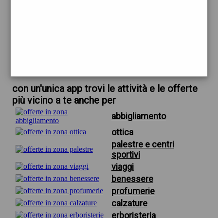
trova offerte in zona
per ristoranti nelle vicinanze di asti
scarica gratis app
con un'unica app trovi le attività e le offerte
più vicino a te anche per
abbigliamento
ottica
palestre e centri
sportivi
viaggi
benessere
profumerie
calzature
erboristeria