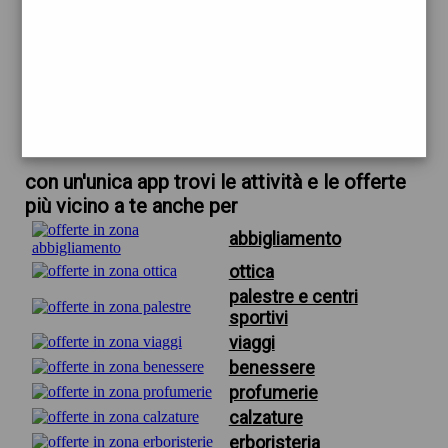
trova offerte in zona
per profumeria via alderotti firenze
scarica gratis app
con un'unica app trovi le attività e le offerte
più vicino a te anche per
abbigliamento
ottica
palestre e centri
sportivi
viaggi
benessere
profumerie
calzature
erboristeria