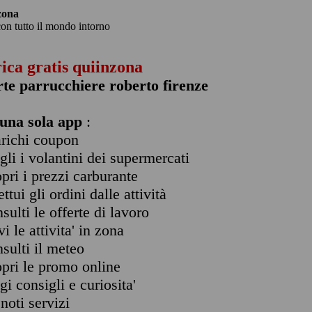
zona
con tutto il mondo intorno
rica gratis quiinzona
rte parrucchiere roberto firenze
una sola app
:
arichi coupon
ogli i volantini dei supermercati
opri i prezzi carburante
ettui gli ordini dalle attività
nsulti le offerte di lavoro
vi le attivita' in zona
nsulti il meteo
opri le promo online
ggi consigli e curiosita'
enoti servizi