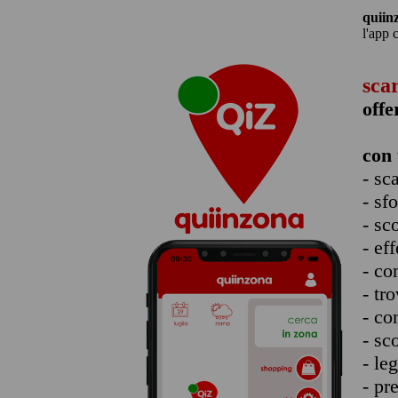
quiin
l'app 
sca
offe
con 
- sc
- sf
- sc
- eff
- co
- tro
- co
- sc
- le
- pr