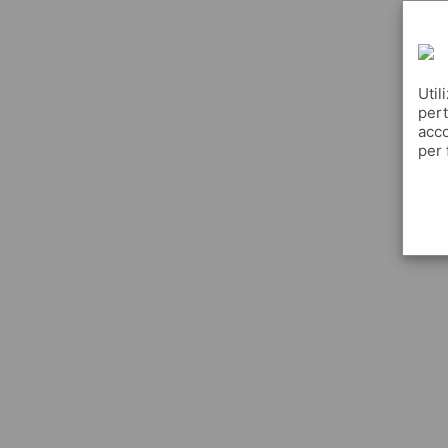
Util
pert
acco
per 