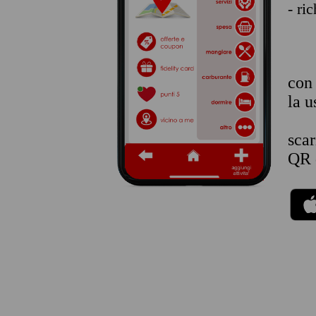
- ri
co
la u
sca
QR 