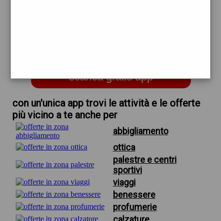
trova offerte in zona
per parrucchiere firenze borgo
ognissanti
scarica gratis app
con un'unica app trovi le attività e le offerte
più vicino a te anche per
abbigliamento
ottica
palestre e centri
sportivi
viaggi
benessere
profumerie
calzature