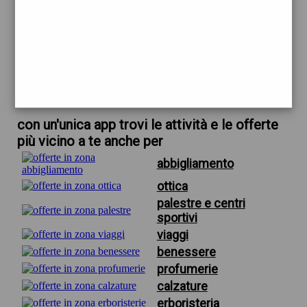
trova offerte in zona
per pandora qui vicino
scarica gratis app
con un'unica app trovi le attività e le offerte
più vicino a te anche per
abbigliamento
ottica
palestre e centri
sportivi
viaggi
benessere
profumerie
calzature
erboristeria