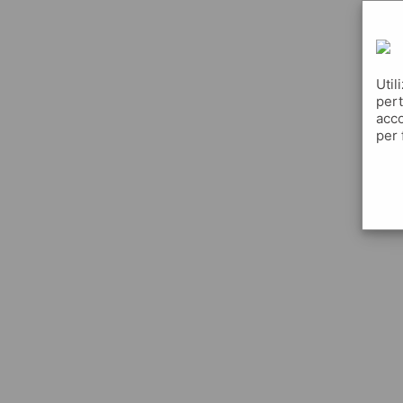
Util
pert
acco
per 