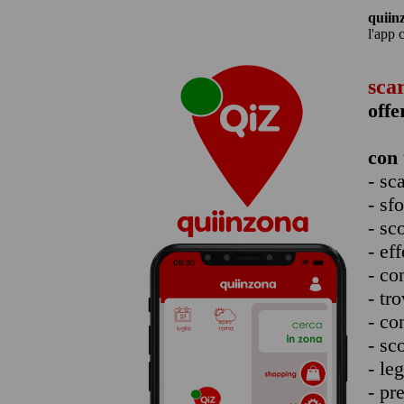
quiin
l'app 
sca
offe
con 
- sc
- sf
- sc
- eff
- co
- tro
- co
- sc
- le
- pr