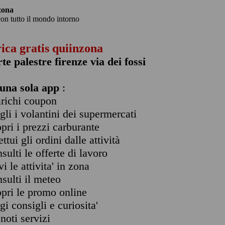
zona
con tutto il mondo intorno
rica gratis quiinzona
rte palestre firenze via dei fossi
una sola app
:
arichi coupon
ogli i volantini dei supermercati
opri i prezzi carburante
ettui gli ordini dalle attività
nsulti le offerte di lavoro
vi le attivita' in zona
nsulti il meteo
opri le promo online
ggi consigli e curiosita'
enoti servizi