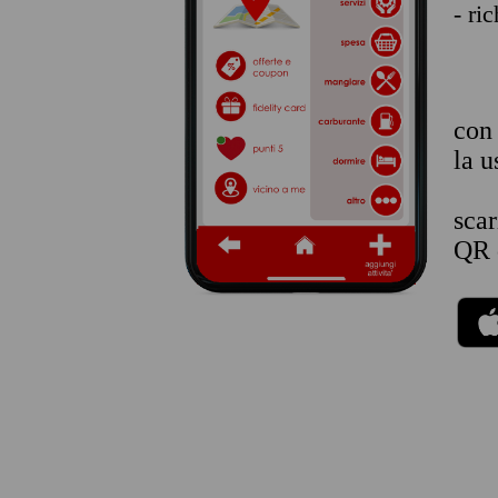
- ri
co
la u
sca
QR 