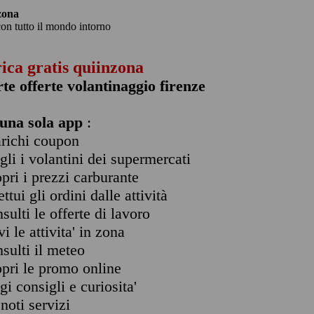
zona
con tutto il mondo intorno
rica gratis quiinzona
rte offerte volantinaggio firenze
una sola app
:
arichi coupon
ogli i volantini dei supermercati
opri i prezzi carburante
ettui gli ordini dalle attività
nsulti le offerte di lavoro
vi le attivita' in zona
nsulti il meteo
opri le promo online
ggi consigli e curiosita'
enoti servizi