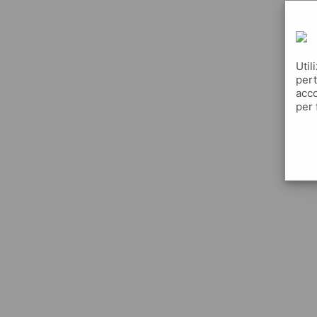
Util
pert
acco
per 