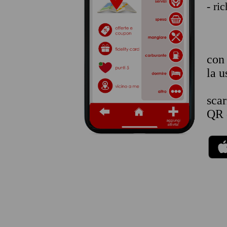
- ri
co
la u
sca
QR 