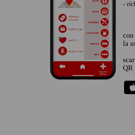
- ri
co
la u
sca
QR 