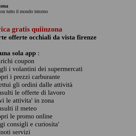
zona
con tutto il mondo intorno
rica gratis quiinzona
rte offerte occhiali da vista firenze
una sola app
:
arichi coupon
ogli i volantini dei supermercati
opri i prezzi carburante
ettui gli ordini dalle attività
nsulti le offerte di lavoro
vi le attivita' in zona
nsulti il meteo
opri le promo online
ggi consigli e curiosita'
enoti servizi