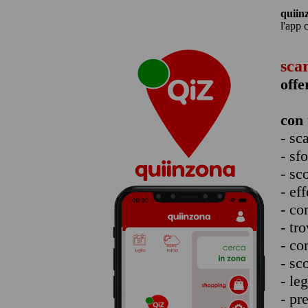
quiin
l'app 
sca
offe
con 
- sc
- sf
- sc
- eff
- co
- tro
- co
- sc
- le
- pr