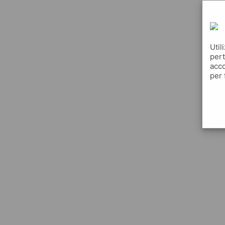
Util
pert
acco
per 