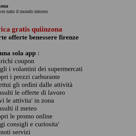
zona
con tutto il mondo intorno
rica gratis quiinzona
rte offerte benessere firenze
una sola app
:
arichi coupon
ogli i volantini dei supermercati
opri i prezzi carburante
ettui gli ordini dalle attività
nsulti le offerte di lavoro
vi le attivita' in zona
nsulti il meteo
opri le promo online
ggi consigli e curiosita'
enoti servizi