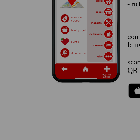
- ri
co
la u
sca
QR 