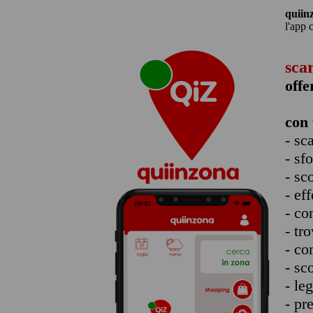
quiin
l'app 
sca
offe
con 
- sc
- sf
- sc
- eff
- co
- tro
- co
- sc
- le
- pr