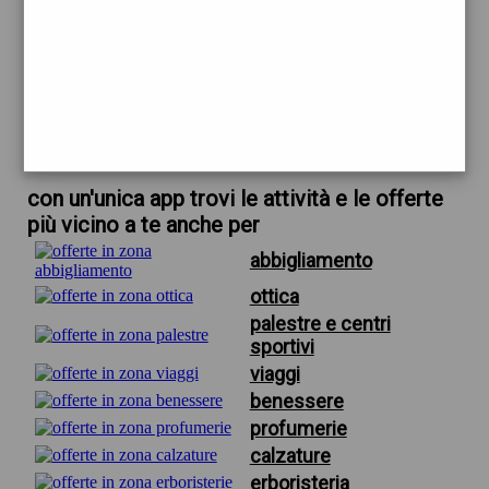
trova offerte in zona
per occhiali da sole uomo squadrati
scarica gratis app
con un'unica app trovi le attività e le offerte
più vicino a te anche per
abbigliamento
ottica
palestre e centri
sportivi
viaggi
benessere
profumerie
calzature
erboristeria