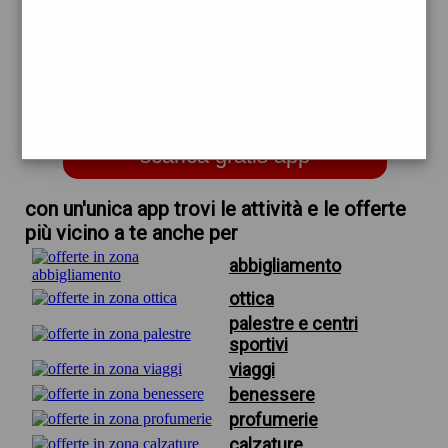
trova offerte in zona
per negozi e appartamenti in
affitto a modena
scarica gratis app
con un'unica app trovi le attività e le offerte
più vicino a te anche per
abbigliamento
ottica
palestre e centri
sportivi
viaggi
benessere
profumerie
calzature