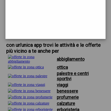
trova offerte in zona
per gioielleria valiani firenze
scarica gratis app
con un'unica app trovi le attività e le offerte
più vicino a te anche per
abbigliamento
ottica
palestre e centri
sportivi
viaggi
benessere
profumerie
calzature
erboristeria