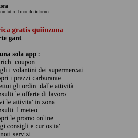
zona
con tutto il mondo intorno
rica gratis quiinzona
rte gant
una sola app
:
arichi coupon
ogli i volantini dei supermercati
opri i prezzi carburante
ettui gli ordini dalle attività
nsulti le offerte di lavoro
vi le attivita' in zona
nsulti il meteo
opri le promo online
ggi consigli e curiosita'
enoti servizi