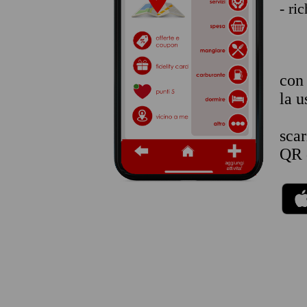
- ri
co
la u
sca
QR 