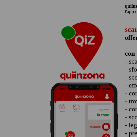
quiin
l'app 
sca
offe
con 
- sc
- sf
- sc
- eff
- co
- tro
- co
- sc
- le
- pr