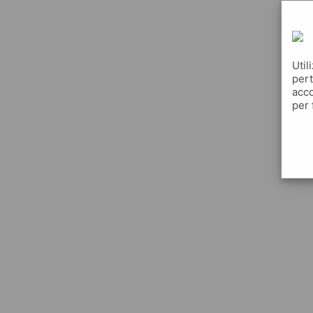
Util
pert
acco
per 