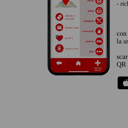
- ri
co
la u
sca
QR 