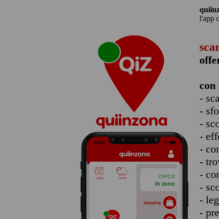
quiin
l'app 
sca
offe
con 
- sc
- sf
- sc
- eff
- co
- tro
- co
- sc
- le
- pr