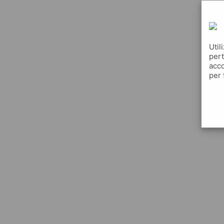
Util
pert
acco
per 