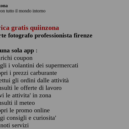
zona
con tutto il mondo intorno
rica gratis quiinzona
rte fotografo professionista firenze
una sola app
:
arichi coupon
ogli i volantini dei supermercati
opri i prezzi carburante
ettui gli ordini dalle attività
nsulti le offerte di lavoro
vi le attivita' in zona
nsulti il meteo
opri le promo online
ggi consigli e curiosita'
enoti servizi