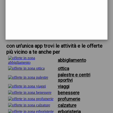
trova offerte in zona
per fotografo eventi firenze
scarica gratis app
con un'unica app trovi le attività e le offerte
più vicino a te anche per
abbigliamento
ottica
palestre e centri
sportivi
viaggi
benessere
profumerie
calzature
erboristeria