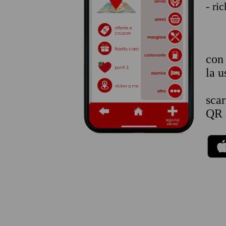
- ri
co
la u
sca
QR 