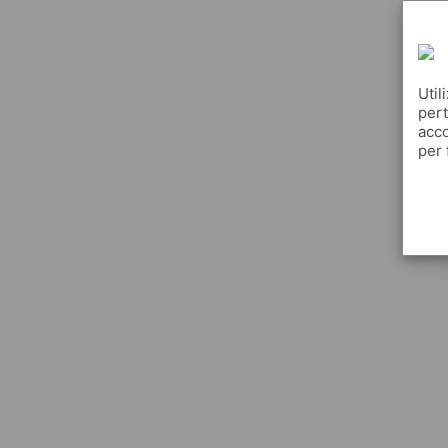
Util
pert
acco
per 