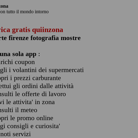
zona
con tutto il mondo intorno
rica gratis quiinzona
rte firenze fotografia mostre
una sola app
:
arichi coupon
ogli i volantini dei supermercati
opri i prezzi carburante
ettui gli ordini dalle attività
nsulti le offerte di lavoro
vi le attivita' in zona
nsulti il meteo
opri le promo online
ggi consigli e curiosita'
enoti servizi