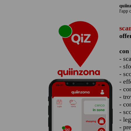
quiin
l'app 
sca
offe
con 
- sc
- sf
- sc
- eff
- co
- tro
- co
- sc
- le
- pr