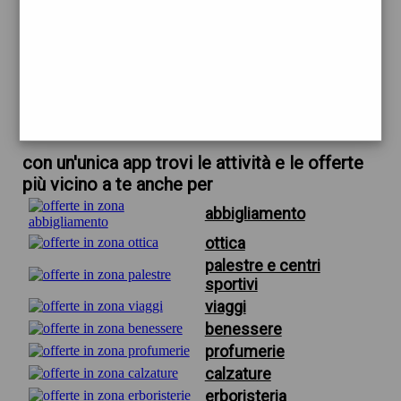
trova offerte in zona
per fiorista firenze matrimonio
scarica gratis app
con un'unica app trovi le attività e le offerte
più vicino a te anche per
abbigliamento
ottica
palestre e centri
sportivi
viaggi
benessere
profumerie
calzature
erboristeria