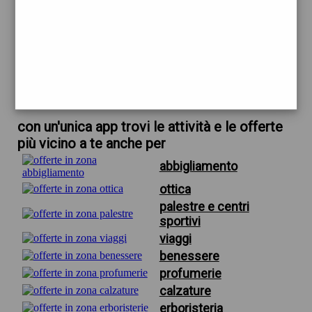
trova offerte in zona
per fioraio torregalli firenze
scarica gratis app
con un'unica app trovi le attività e le offerte
più vicino a te anche per
abbigliamento
ottica
palestre e centri
sportivi
viaggi
benessere
profumerie
calzature
erboristeria