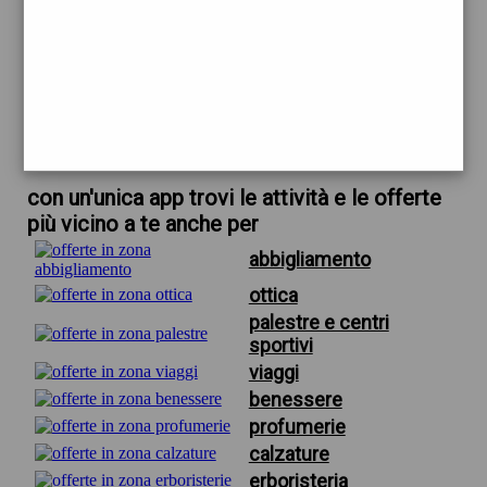
trova offerte in zona
per ferm living
scarica gratis app
con un'unica app trovi le attività e le offerte
più vicino a te anche per
abbigliamento
ottica
palestre e centri
sportivi
viaggi
benessere
profumerie
calzature
erboristeria