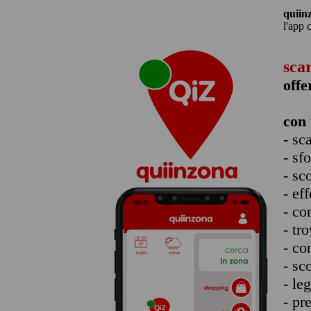
quiin
l'app 
sca
offe
con 
- sc
- sf
- sc
- eff
- co
- tro
- co
- sc
- le
- pr