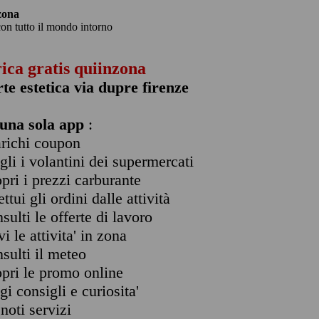
zona
con tutto il mondo intorno
rica gratis quiinzona
rte estetica via dupre firenze
una sola app
:
arichi coupon
ogli i volantini dei supermercati
opri i prezzi carburante
ettui gli ordini dalle attività
nsulti le offerte di lavoro
vi le attivita' in zona
nsulti il meteo
opri le promo online
ggi consigli e curiosita'
enoti servizi