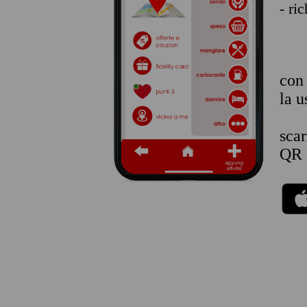
- ri
co
la u
sca
QR 