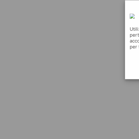
Util
pert
acco
per 