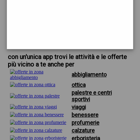
trova offerte in zona
per estetica piazza batoni firenze
scarica gratis app
con un'unica app trovi le attività e le offerte
più vicino a te anche per
abbigliamento
ottica
palestre e centri
sportivi
viaggi
benessere
profumerie
calzature
erboristeria