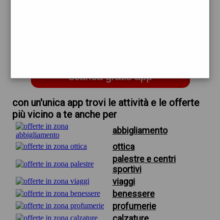
trova offerte in zona
per estetica desiderio firenze
recensioni
scarica gratis app
con un'unica app trovi le attività e le offerte
più vicino a te anche per
abbigliamento
ottica
palestre e centri
sportivi
viaggi
benessere
profumerie
calzature