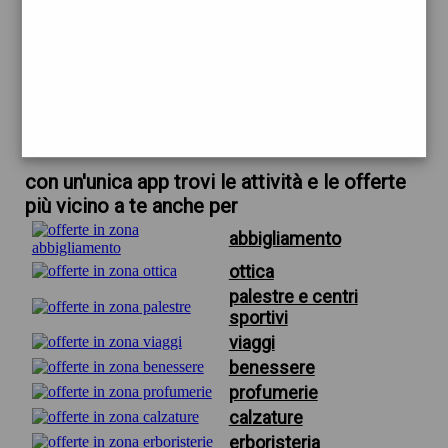
trova offerte in zona
per estetica alice firenze
scarica gratis app
con un'unica app trovi le attività e le offerte
più vicino a te anche per
abbigliamento
ottica
palestre e centri
sportivi
viaggi
benessere
profumerie
calzature
erboristeria