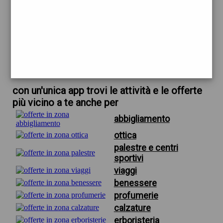
trova offerte in zona
per erboristerie firenze novoli
scarica gratis app
con un'unica app trovi le attività e le offerte
più vicino a te anche per
abbigliamento
ottica
palestre e centri
sportivi
viaggi
benessere
profumerie
calzature
erboristeria