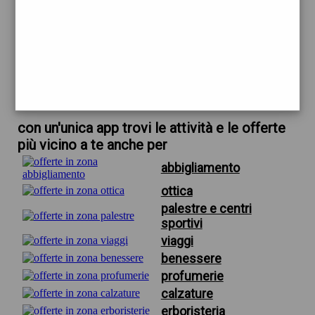
trova offerte in zona
per cosa acquistare a firenze
scarica gratis app
con un'unica app trovi le attività e le offerte
più vicino a te anche per
abbigliamento
ottica
palestre e centri
sportivi
viaggi
benessere
profumerie
calzature
erboristeria