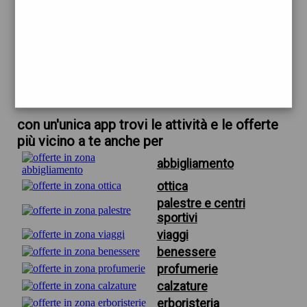
trova offerte in zona
per benessere a roma
scarica gratis app
con un'unica app trovi le attività e le offerte
più vicino a te anche per
abbigliamento
ottica
palestre e centri
sportivi
viaggi
benessere
profumerie
calzature
erboristeria