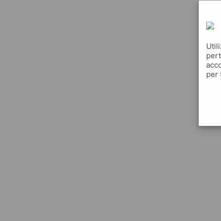
Util
pert
acco
per 