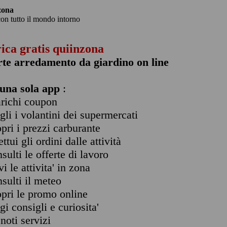
zona
con tutto il mondo intorno
rica gratis quiinzona
rte arredamento da giardino on line
una sola app
:
arichi coupon
ogli i volantini dei supermercati
opri i prezzi carburante
ettui gli ordini dalle attività
nsulti le offerte di lavoro
vi le attivita' in zona
nsulti il meteo
opri le promo online
ggi consigli e curiosita'
enoti servizi