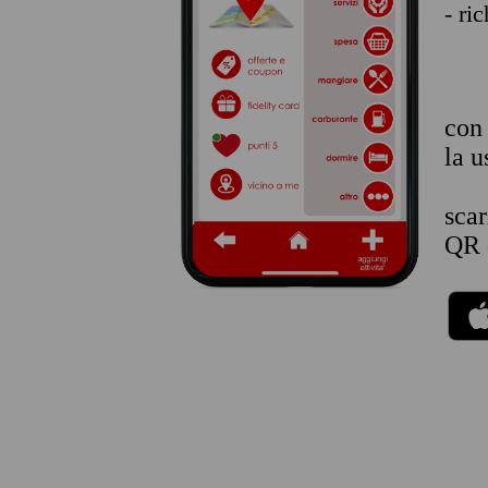
- ri
co
la u
sca
QR 