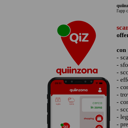
quiin
l'app 
sca
offe
con 
- sc
- sf
- sc
- eff
- co
- tro
- co
- sc
- le
- pr