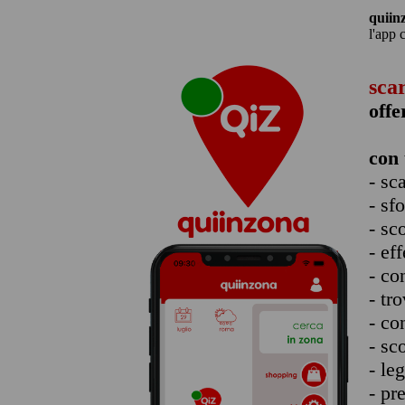
quiin
l'app 
sca
offe
con 
- sc
- sf
- sc
- eff
- co
- tro
- co
- sc
- le
- pr