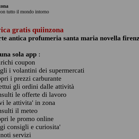
zona
con tutto il mondo intorno
rica gratis quiinzona
rte antica profumeria santa maria novella firen
una sola app
:
arichi coupon
ogli i volantini dei supermercati
opri i prezzi carburante
ettui gli ordini dalle attività
nsulti le offerte di lavoro
vi le attivita' in zona
nsulti il meteo
opri le promo online
ggi consigli e curiosita'
enoti servizi