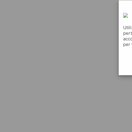
Util
pert
acco
per 