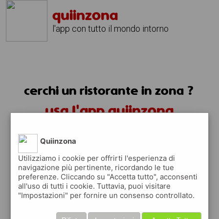
quiinzona
l'app con tutto il mondo intorno
cerchi un ristorante in zona ?
usa l'app quiinzona
Quiinzona
Utilizziamo i cookie per offrirti l'esperienza di
navigazione più pertinente, ricordando le tue
preferenze. Cliccando su "Accetta tutto", acconsenti
ristoranti in zona
all'uso di tutti i cookie. Tuttavia, puoi visitare
"Impostazioni" per fornire un consenso controllato.
trovi i ristoranti più vicino a te e tutti i
posti dove mangiare vicino a te