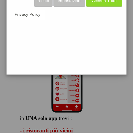
Rifiuta
Impostazioni
Accetta Tutto
scarica gratis
Privacy Policy
FACILE, VELOCE GRATIS
in
UNA sola app
trovi :
- i ristoranti più vicini