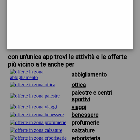
trova offerte in zona
per alessi casalinghi firenze
scarica gratis app
con un'unica app trovi le attività e le offerte
più vicino a te anche per
abbigliamento
ottica
palestre e centri
sportivi
viaggi
benessere
profumerie
calzature
erboristeria