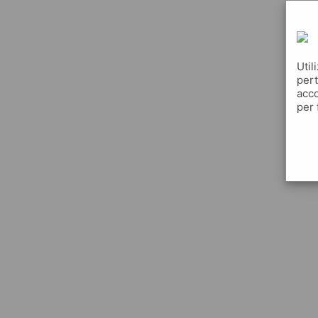
Util
pert
acco
per 