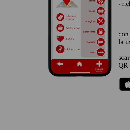
- ri
co
la u
sca
QR 