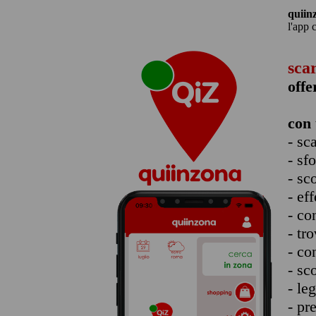
quiin
l'app 
sca
offe
con 
- sc
- sf
- sc
- eff
- co
- tro
- co
- sc
- le
- pr