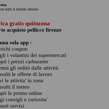
zona
con tutto il mondo intorno
rica gratis quiinzona
rte acquisto pellicce firenze
una sola app
:
arichi coupon
ogli i volantini dei supermercati
opri i prezzi carburante
ettui gli ordini dalle attività
nsulti le offerte di lavoro
vi le attivita' in zona
nsulti il meteo
opri le promo online
ggi consigli e curiosita'
enoti servizi