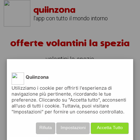
quiinzona
l'app con tutto il mondo intorno
offerte volantini la spezia
volantini la spezia
fai la spesa sotto casa
Quiinzona
sfoglia
gratis
i
volantini
dei supermercati a
la
Utilizziamo i cookie per offrirti l'esperienza di
spezia
in modo
facile
dal tuo cellulare
navigazione più pertinente, ricordando le tue
preferenze. Cliccando su "Accetta tutto", acconsenti
all'uso di tutti i cookie. Tuttavia, puoi visitare
scopri le offerte in corso nei punti vendita
"Impostazioni" per fornire un consenso controllato.
grazie ai volantini nella città di
la spezia
Rifiuta
Impostazioni
Accetta Tutto
usa i volantini digitali ed aiuta l'ambiente,
contribuisci a far risparmiare migliaia di Kg di