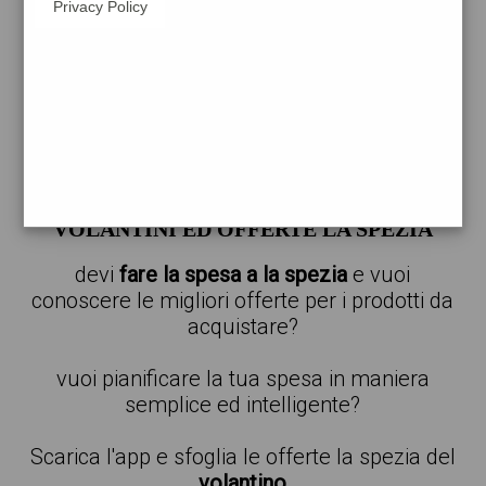
Privacy Policy
carta
a
la spezia
trova il catalogo delle offerte per il
supermercato più vicino alla tua posizione
offerte a la spezia
VOLANTINI ED OFFERTE LA SPEZIA
devi
fare la spesa a la spezia
e vuoi
conoscere le migliori offerte per i prodotti da
acquistare?
vuoi pianificare la tua spesa in maniera
semplice ed intelligente?
Scarica l'app e sfoglia le offerte la spezia del
volantino