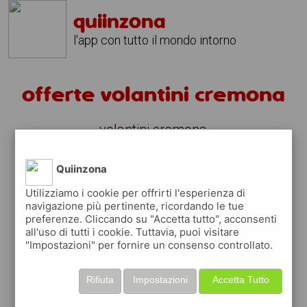
quiinzona
l'app con tutto il mondo intorno
offerte volantini cremona
volantini cremona
fai la spesa sotto casa
Quiinzona
sfoglia
gratis
i
volantini
dei supermercati a
Utilizziamo i cookie per offrirti l'esperienza di
cremona
in modo
facile
dal tuo cellulare
navigazione più pertinente, ricordando le tue
preferenze. Cliccando su "Accetta tutto", acconsenti
all'uso di tutti i cookie. Tuttavia, puoi visitare
scopri le offerte in corso nei punti vendita
"Impostazioni" per fornire un consenso controllato.
grazie ai volantini nella città di
cremona
Rifiuta
Impostazioni
Accetta Tutto
usa i volantini digitali ed aiuta l'ambiente,
contribuisci a far risparmiare migliaia di Kg di