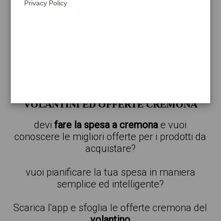
Privacy Policy
carta
a
cremona
trova il catalogo delle offerte per il
supermercato più vicino alla tua posizione
offerte a cremona
VOLANTINI ED OFFERTE CREMONA
devi
fare la spesa a cremona
e vuoi
conoscere le migliori offerte per i prodotti da
acquistare?
vuoi pianificare la tua spesa in maniera
semplice ed intelligente?
Scarica l'app e sfoglia le offerte cremona del
volantino