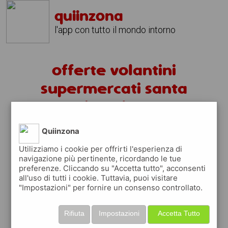
quiinzona
l'app con tutto il mondo intorno
offerte volantini
supermercati santa
caterina albanese
Quiinzona
volantini santa caterina albanese
Utilizziamo i cookie per offrirti l'esperienza di
fai la spesa sotto casa
navigazione più pertinente, ricordando le tue
preferenze. Cliccando su "Accetta tutto", acconsenti
sfoglia
gratis
i
volantini
dei supermercati a
all'uso di tutti i cookie. Tuttavia, puoi visitare
santa caterina albanese
in modo
facile
dal
"Impostazioni" per fornire un consenso controllato.
tuo cellulare
Rifiuta
Impostazioni
Accetta Tutto
scopri le offerte in corso nei punti vendita