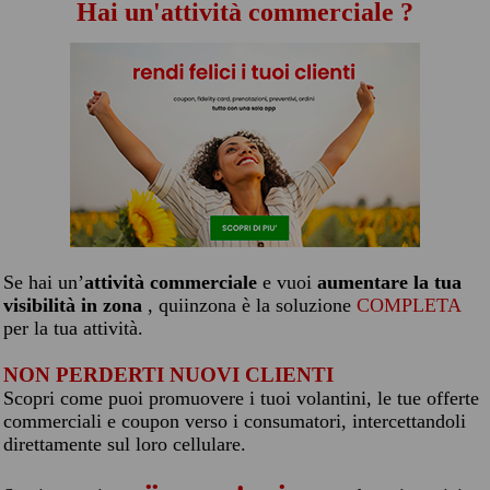
Hai un'attività commerciale ?
Se hai un’
attività commerciale
e vuoi
aumentare la tua
visibilità in zona
, quiinzona è la soluzione
COMPLETA
per la tua attività.
NON PERDERTI NUOVI CLIENTI
Scopri come puoi promuovere i tuoi volantini, le tue offerte
commerciali e coupon verso i consumatori, intercettandoli
direttamente sul loro cellulare.