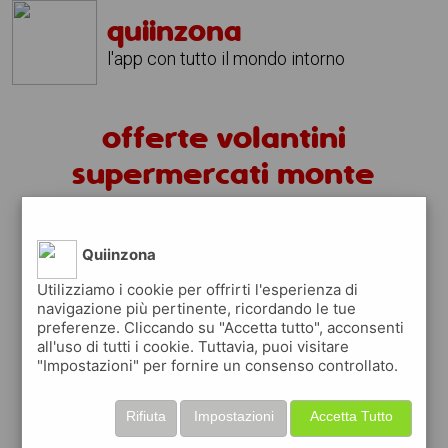
quiinzona
l'app con tutto il mondo intorno
offerte volantini
supermercati monte
romano
Quiinzona
volantini monte romano
Utilizziamo i cookie per offrirti l'esperienza di
fai la spesa sotto casa
navigazione più pertinente, ricordando le tue
preferenze. Cliccando su "Accetta tutto", acconsenti
sfoglia
gratis
i
volantini
dei supermercati a
all'uso di tutti i cookie. Tuttavia, puoi visitare
monte romano
in modo
facile
dal tuo
"Impostazioni" per fornire un consenso controllato.
cellulare
Rifiuta
Impostazioni
Accetta Tutto
scopri le offerte in corso nei punti vendita