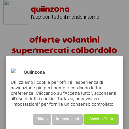
quiinzona
l'app con tutto il mondo intorno
offerte volantini
supermercati colbordolo
volantini colbordolo
Quiinzona
fai la spesa sotto casa
Utilizziamo i cookie per offrirti l'esperienza di
sfoglia
gratis
i
volantini
dei supermercati a
navigazione più pertinente, ricordando le tue
preferenze. Cliccando su "Accetta tutto", acconsenti
colbordolo
in modo
facile
dal tuo cellulare
all'uso di tutti i cookie. Tuttavia, puoi visitare
"Impostazioni" per fornire un consenso controllato.
scopri le offerte in corso nei punti vendita
grazie ai volantini nella città di
colbordolo
Rifiuta
Impostazioni
Accetta Tutto