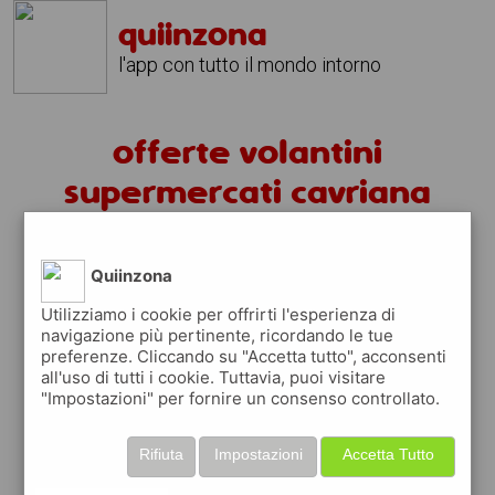
quiinzona
l'app con tutto il mondo intorno
offerte volantini
supermercati cavriana
volantini cavriana
Quiinzona
fai la spesa sotto casa
Utilizziamo i cookie per offrirti l'esperienza di
navigazione più pertinente, ricordando le tue
sfoglia
gratis
i
volantini
dei supermercati a
preferenze. Cliccando su "Accetta tutto", acconsenti
cavriana
in modo
facile
dal tuo cellulare
all'uso di tutti i cookie. Tuttavia, puoi visitare
"Impostazioni" per fornire un consenso controllato.
scopri le offerte in corso nei punti vendita
grazie ai volantini nella città di
cavriana
Rifiuta
Impostazioni
Accetta Tutto