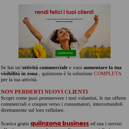
Se hai un’
attività commerciale
e vuoi
aumentare la tua
visibilità in zona
, quiinzona è la soluzione
COMPLETA
per la tua attività.
NON PERDERTI NUOVI CLIENTI
Scopri come puoi promuovere i tuoi volantini, le tue offerte
commerciali e coupon verso i consumatori, intercettandoli
direttamente sul loro cellulare.
quiinzona business
Scarica gratis
ed usa i servizi