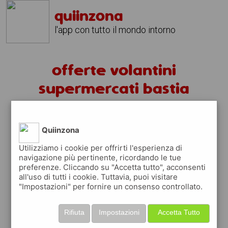
quiinzona
l'app con tutto il mondo intorno
offerte volantini
supermercati bastia
mondovi
Quiinzona
volantini bastia mondovi
Utilizziamo i cookie per offrirti l'esperienza di
fai la spesa sotto casa
navigazione più pertinente, ricordando le tue
preferenze. Cliccando su "Accetta tutto", acconsenti
sfoglia
gratis
i
volantini
dei supermercati a
all'uso di tutti i cookie. Tuttavia, puoi visitare
bastia mondovi
in modo
facile
dal tuo
"Impostazioni" per fornire un consenso controllato.
cellulare
Rifiuta
Impostazioni
Accetta Tutto
scopri le offerte in corso nei punti vendita