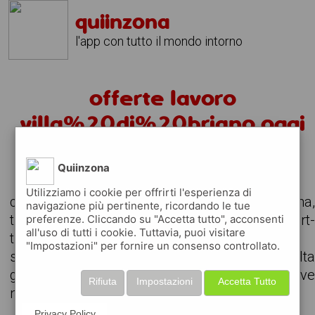
quiinzona
l'app con tutto il mondo intorno
offerte lavoro
villa%20di%20briano oggi
alcuni annunci per offerte di lavoro
Quiinzona
Utilizziamo i cookie per offrirti l'esperienza di
consulta le offerte di lavoro attive nella zona
navigazione più pertinente, ricordando le tue
trova il lavoro che stavi cercando, anche part
preferenze. Cliccando su "Accetta tutto", acconsenti
all'uso di tutti i cookie. Tuttavia, puoi visitare
time o da svolgere in remoto
"Impostazioni" per fornire un consenso controllato.
scarica gratuitamente l'app e consult
giornalmente gli annunci delle aziende attiv
Rifiuta
Impostazioni
Accetta Tutto
nella tua zona
Privacy Policy