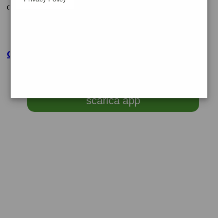
cerchiamo
clicca per maggiori dettagli
scarica app