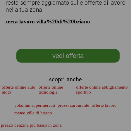
resta sempre aggiornato sulle offerte di lavoro
nella tua zona
cerca lavoro villa%20di%20briano
vedi offerta
scopri anche
offerte online auto
offerte online
offerte online abbigliamento
moto
tecnologia
sportivo
volantini supermercati
prezzi carburante
offerte lavoro
meteo villa di briano
prezzo benzina più basso in zona